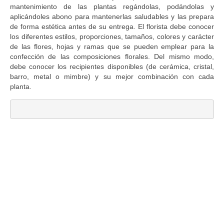
mantenimiento de las plantas regándolas, podándolas y
aplicándoles abono para mantenerlas saludables y las prepara
de forma estética antes de su entrega. El florista debe conocer
los diferentes estilos, proporciones, tamaños, colores y carácter
de las flores, hojas y ramas que se pueden emplear para la
confección de las composiciones florales. Del mismo modo,
debe conocer los recipientes disponibles (de cerámica, cristal,
barro, metal o mimbre) y su mejor combinación con cada
planta.
por el contrario sin embargo al mismo tiempo
en contraste por otro lado en tanto que
de otro modo a pesar de (que) al contrario
de otra manera aunque
también lo siguiente
seguidamente
de igual importancia de la misma manera igualmente
además / por otra par del mismo modo