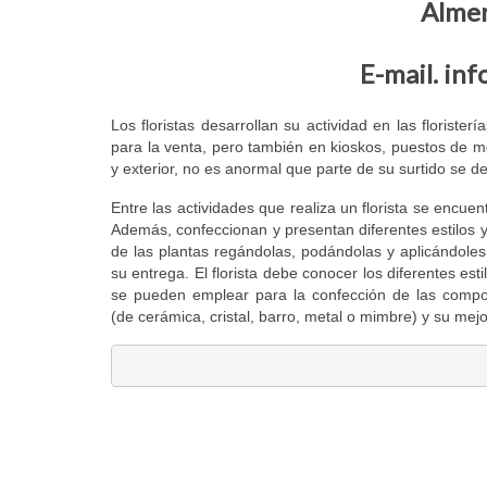
Almer
E-mail. in
Los floristas desarrollan su actividad en las florister
para la venta, pero también en kioskos, puestos de me
y exterior, no es anormal que parte de su surtido se d
Entre las actividades que realiza un florista se encue
Además, confeccionan y presentan diferentes estilos y
de las plantas regándolas, podándolas y aplicándole
su entrega. El florista debe conocer los diferentes est
se pueden emplear para la confección de las compos
(de cerámica, cristal, barro, metal o mimbre) y su me
por el contrario sin embargo al mismo tie
en contraste por otro lado en tanto que
de otro modo a pesar de (que) al contrario
de otra manera aunque