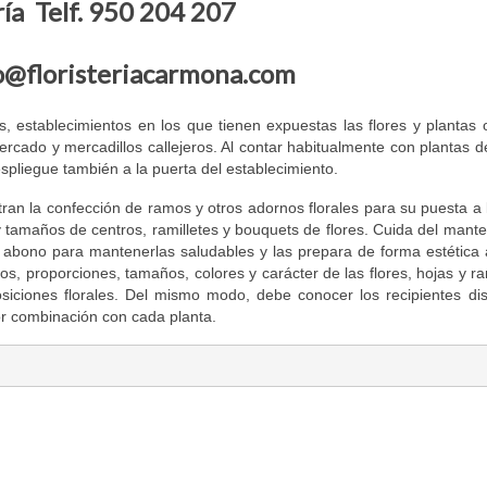
ía Telf. 950 204 207
fo@floristeriacarmona.com
ías, establecimientos en los que tienen expuestas las flores y plantas 
rcado y mercadillos callejeros. Al contar habitualmente con plantas de
espliegue también a la puerta del establecimiento.
ntran la confección de ramos y otros adornos florales para su puesta a 
 tamaños de centros, ramilletes y bouquets de flores. Cuida del mant
s abono para mantenerlas saludables y las prepara de forma estética
ilos, proporciones, tamaños, colores y carácter de las flores, hojas y 
iciones florales. Del mismo modo, debe conocer los recipientes dis
jor combinación con cada planta.
mpo