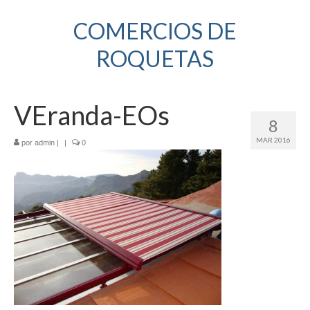
COMERCIOS DE
ROQUETAS
VEranda-EOs
8
MAR 2016
por
admin
|
|
0