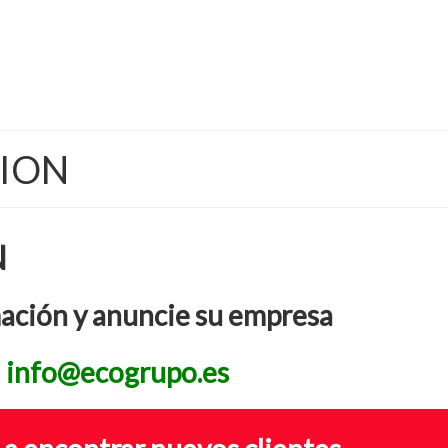
ION
N
mación y anuncie su empresa
:
info@ecogrupo.es