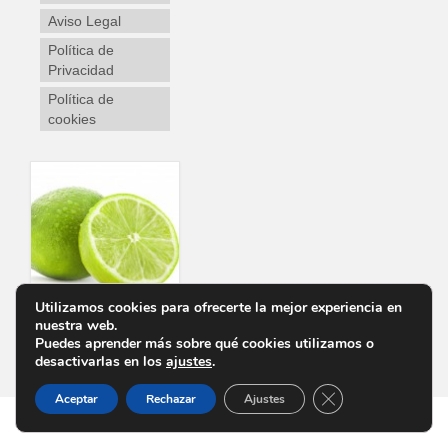
Aviso Legal
Política de
Privacidad
Política de
cookies
Utilizamos cookies para ofrecerte la mejor experiencia en
nuestra web.
Puedes aprender más sobre qué cookies utilizamos o
Personalizar Cookies
Aviso Legal
Política de Privacidad
Política de cookies
desactivarlas en los
ajustes
.
Cerrar el banner d
Aceptar
Rechazar
Ajustes