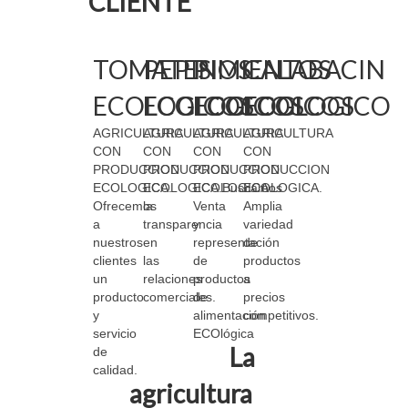
CLIENTE
TOMATES
PEPINOS
PIMIENTOS
CALABACIN
ECOLOGICOS
ECOLOGICOS
ECOLOGICOS
ECOLOGICO
AGRICULTURA
AGRICULTURA
AGRICULTURA
AGRICULTURA
CON
CON
CON
CON
PRODUCCION
PRODUCCION
PRODUCCION
PRODUCCION
ECOLOGICA.
ECOLOGICA.Buscamos
ECOLOGICA.
ECOLOGICA.
Ofrecemos
la
Venta
Amplia
a
transparencia
y
variedad
nuestros
en
representación
de
clientes
las
de
productos
un
relaciones
productos
a
producto
comerciales.
de
precios
y
alimentación
competitivos.
servicio
ECOlógica
La
de
calidad.
agricultura