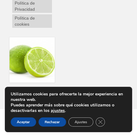
Política de
Privacidad
Política de
cookies
Utilizamos cookies para ofrecerte la mejor experiencia en
Personalizar Cookies
Aviso Legal
Política de Privacidad
Política de cookies
nuestra web.
Puedes aprender más sobre qué cookies utilizamos o
desactivarlas en los
ajustes
.
Cerrar el banner d
Aceptar
Rechazar
Ajustes