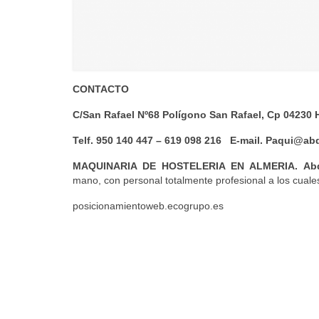
CONTACTO
C/San Rafael Nº68 Polígono San Rafael, Cp 042
Telf. 950 140 447 – 619 098 216 E-mail. Paqui@ab
MAQUINARIA DE HOSTELERIA EN ALMERIA.
Ab
mano, con personal totalmente profesional a los cuale
posicionamientoweb.ecogrupo.es
por el contrario sin embargo al mismo tie
en contraste por otro lado en tanto que
de otro modo a pesar de (que) al contrario
de otra manera aunque
Para demostrar adición o complemento de una ide