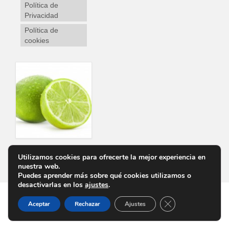
Política de
Privacidad
Política de
cookies
Utilizamos cookies para ofrecerte la mejor experiencia en
Personalizar Cookies
Aviso Legal
Política de Privacidad
Política de cookies
nuestra web.
Puedes aprender más sobre qué cookies utilizamos o
desactivarlas en los
ajustes
.
Cerrar el banner d
Aceptar
Rechazar
Ajustes