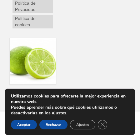
Política de
Privacidad
Política de
cookies
Utilizamos cookies para ofrecerte la mejor experiencia en
Personalizar Cookies
Aviso Legal
Política de Privacidad
Política de cookies
nuestra web.
Puedes aprender más sobre qué cookies utilizamos o
desactivarlas en los
ajustes
.
Cerrar el banner d
Aceptar
Rechazar
Ajustes