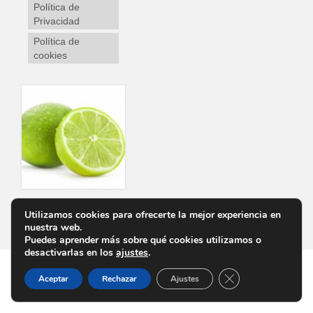
Política de
Privacidad
Política de
cookies
Utilizamos cookies para ofrecerte la mejor experiencia en
Personalizar Cookies
Aviso Legal
Política de Privacidad
Política de cookies
nuestra web.
Puedes aprender más sobre qué cookies utilizamos o
desactivarlas en los
ajustes
.
Cerrar el banner d
Aceptar
Rechazar
Ajustes