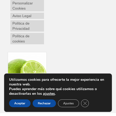
Personalizar
Cookies
Aviso Legal
Política de
Privacidad
Política de
cookies
Utilizamos cookies para ofrecerte la mejor experiencia en
nuestra web.
Puedes aprender más sobre qué cookies utilizamos o
desactivarlas en los
ajustes
.
Cerrar el banner d
Personalizar Cookies
Aviso Legal
Política de Privacidad
Política de cookies
Aceptar
Rechazar
Ajustes