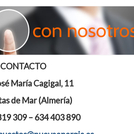
CONTACTO
osé María Cagigal, 11
as de Mar (Almería)
 319 309 – 634 403 890