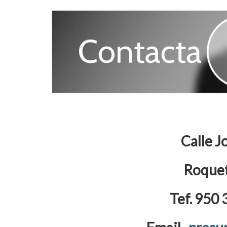
Calle J
Roquet
Tef. 950