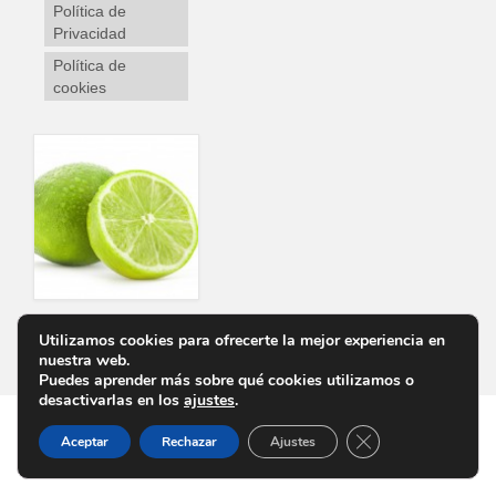
Política de
Privacidad
Política de
cookies
Utilizamos cookies para ofrecerte la mejor experiencia en
Personalizar Cookies
Aviso Legal
Política de Privacidad
Política de cookies
nuestra web.
Puedes aprender más sobre qué cookies utilizamos o
desactivarlas en los
ajustes
.
Cerrar el banner d
Aceptar
Rechazar
Ajustes