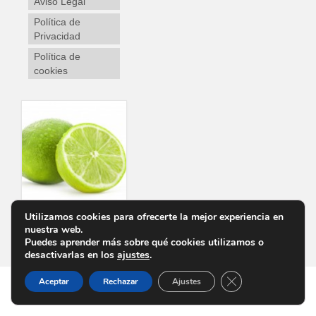
Aviso Legal
Política de
Privacidad
Política de
cookies
Utilizamos cookies para ofrecerte la mejor experiencia en
nuestra web.
Personalizar Cookies
Aviso Legal
Política de Privacidad
Política de cookies
Puedes aprender más sobre qué cookies utilizamos o
desactivarlas en los
ajustes
.
Cerrar el banner d
Aceptar
Rechazar
Ajustes