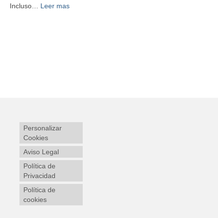
Incluso…
Leer mas
en consecuencia obviamente de tal manera que
por esta razón evidentemente en cualquier caso
por consiguiente además
como resultado de de hecho
Personalizar
Cookies
Aviso Legal
Política de
Privacidad
Política de
cookies