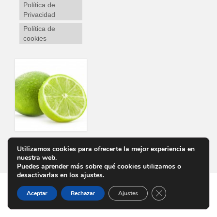
Política de
Privacidad
Política de
cookies
Utilizamos cookies para ofrecerte la mejor experiencia en
Personalizar Cookies
Aviso Legal
Política de Privacidad
Política de cookies
nuestra web.
Puedes aprender más sobre qué cookies utilizamos o
desactivarlas en los
ajustes
.
Cerrar el banner d
Aceptar
Rechazar
Ajustes