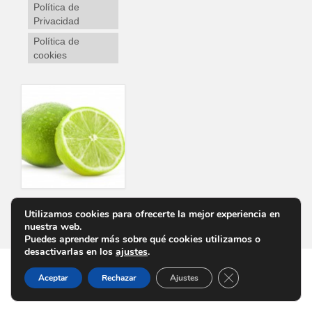
Política de
Privacidad
Política de
cookies
Utilizamos cookies para ofrecerte la mejor experiencia en
Personalizar Cookies
Aviso Legal
Política de Privacidad
Política de cookies
nuestra web.
Puedes aprender más sobre qué cookies utilizamos o
desactivarlas en los
ajustes
.
Cerrar el banner d
Aceptar
Rechazar
Ajustes