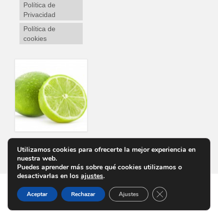
Política de
Privacidad
Política de
cookies
Utilizamos cookies para ofrecerte la mejor experiencia en
Personalizar Cookies
Aviso Legal
Política de Privacidad
Política de cookies
nuestra web.
Puedes aprender más sobre qué cookies utilizamos o
desactivarlas en los
ajustes
.
Cerrar el banner d
Aceptar
Rechazar
Ajustes