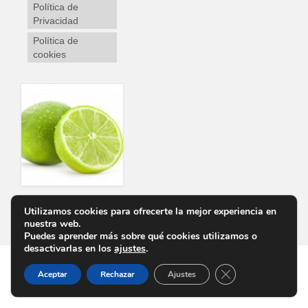
Política de
Privacidad
Política de
cookies
Utilizamos cookies para ofrecerte la mejor experiencia en
Personalizar Cookies
Aviso Legal
Política de Privacidad
Política de cookies
nuestra web.
Puedes aprender más sobre qué cookies utilizamos o
desactivarlas en los
ajustes
.
Cerrar el banner d
Aceptar
Rechazar
Ajustes