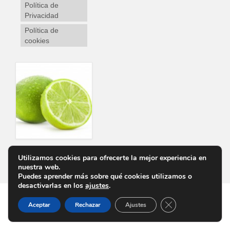
Política de
Privacidad
Política de
cookies
Utilizamos cookies para ofrecerte la mejor experiencia en
Personalizar Cookies
Aviso Legal
Política de Privacidad
Política de cookies
nuestra web.
Puedes aprender más sobre qué cookies utilizamos o
desactivarlas en los
ajustes
.
Cerrar el banner d
Aceptar
Rechazar
Ajustes